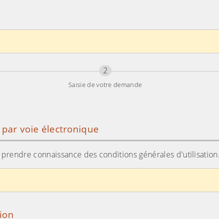
Étape
sur 3
2
Saisie de votre demande
e par voie électronique
ir prendre connaissance des conditions générales d'utilisation
tion