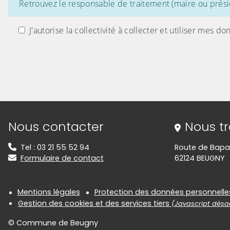
Retrouvez le responsable de traitement (maire ou présid
J'autorise la collectivité à collecter et utiliser me
Informations de contact
Nous contacter
Nous t
Tel : 03 21 55 52 94
Route de Bap
Formulaire de contact
62124 BEUGNY
Informations réglementair
Mentions légales
Protection des données personnelle
Gestion des cookies et des services tiers
(Javascript désac
© Commune de Beugny