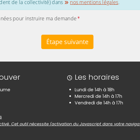
ent de la collectivité) dans
nos mentions légales
.
s données pour instruire ma demande
Étape suivante
rouver
Les horaires
aume
Lundi de 14h à 18h
Mercredi de 14h à 17h
Vendredi de 14h à 17h
es
s
tivé. Cet outil nécessite l'activation du Javascript dans votre naviga