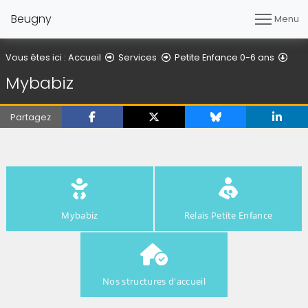
Beugny
Menu
Myb
Vous êtes ici :
Accueil
Services
Petite Enfance 0-6 ans
Mybabiz
Partagez
Mybabiz
Relais Petite Enfance
Nos structures d'accueil