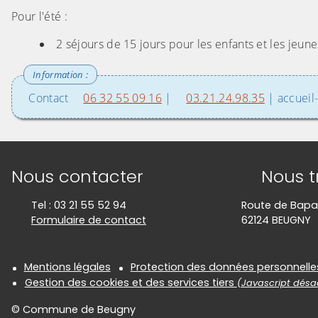
Pour l'été :
2 séjours de 15 jours pour les enfants et les jeune
Contact
06 32 55 09 16
|
03.21.24.98.35
| accueil
Informations de contact
Nous contacter
Nous t
Tel : 03 21 55 52 94
Route de Bap
Formulaire de contact
62124 BEUGNY
Informations réglementair
Mentions légales
Protection des données personnelle
Gestion des cookies et des services tiers
(Javascript désac
© Commune de Beugny