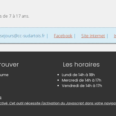
s de 7 à 17 ans.
-sejours@cc-sudartois.fr |
Facebook
|
Site internet
|
I
rouver
Les horaires
aume
Lundi de 14h à 18h
Mercredi de 14h à 17h
Vendredi de 14h à 17h
es
s
tivé. Cet outil nécessite l'activation du Javascript dans votre naviga